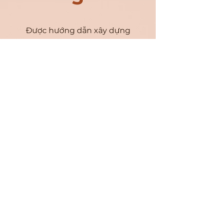
Được hướng dẫn xây dựng
thương hiệu cá nhân trong
vai trò là Executive Coach
I have just completed ICF coaching course.
I joined the course with the main purpose
which is helping people. That is why I focus
on coaching as much as possible. Chi
Quynh’s coaching supervision session is
really meaningful to me as I am green-horn
coach. Through chi Quynh’s question it
seems like I have chance to learn one more