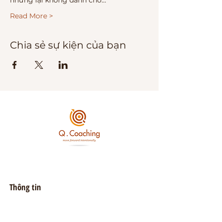
nhưng lại không dành cho…
Read More >
Chia sẻ sự kiện của bạn
Thông tin
093 6868
155
quynh@qcoaching.vn