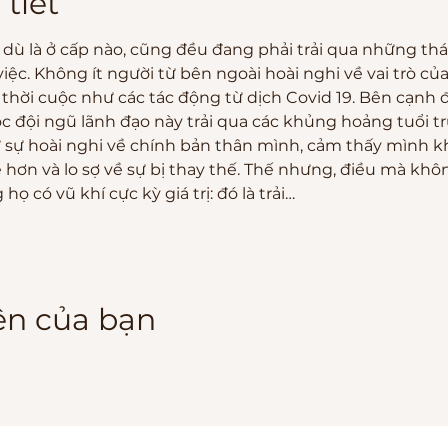
 tiết
 dù là ở cấp nào, cũng đều đang phải trải qua những thá
 việc. Không ít người từ bên ngoài hoài nghi về vai trò của
thời cuộc như các tác động từ dịch Covid 19. Bên cạnh đ
 đội ngũ lãnh đạo này trải qua các khủng hoảng tuổi t
 sự hoài nghi về chính bản thân mình, cảm thấy mình k
ẻ hơn và lo sợ về sự bị thay thế. Thế nhưng, điều mà kh
ọ có vũ khí cực kỳ giá trị: đó là trải…
iện của bạn