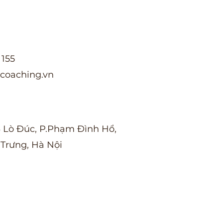
155
oaching.vn
3 Lò Đúc, P.Phạm Đình Hổ,
 Trưng, Hà Nội