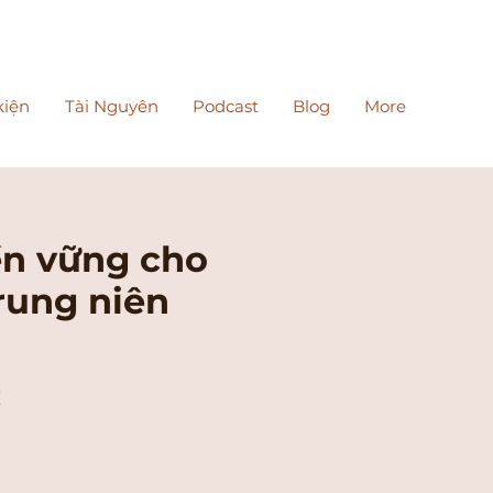
kiện
Tài Nguyên
Podcast
Blog
More
ền vững cho
rung niên
!