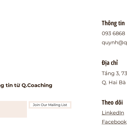
Thông tin
093 6868 
quynh@qc
Địa chỉ
Tầng 3, 7
Q. Hai Bà
ng tin từ Q.Coaching
Theo dõi
Join Our Mailing List
LinkedIn
Facebook