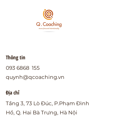
Thông tin
093 6868
155
quynh@qcoaching.vn
Địa chỉ
Tầng 3, 73 Lò Đúc, P.Phạm Đình
Hổ, Q. Hai Bà Trưng, Hà Nội
Theo dõi